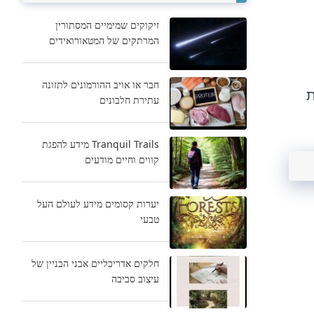
זיקוקים שמימיים המסתורין
המרתקים של המטאורואידים
חבר או אויב ההורמונים לתזונה
ת
עתירת חלבונים
Tranquil Trails מידע להפגת
קווים וחיים מודעים
יערות קסומים מידע לעולם העל
טבעי
חלקים אדריכליים אבני הבניין של
עיצוב סביבה